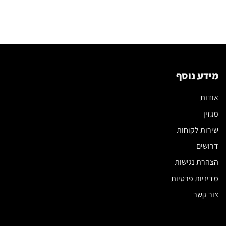
לבחירת
מעוצבות
הספה
ויוקרתיות:
שתשנה
המדריך
את
המלא
הסלון
לבחירה
שלכם
נכונה
מידע נוסף
אודות
מגזין
שירות לקוחות
דרושים
הצהרת נגישות
מדיניות פרטיות
צור קשר