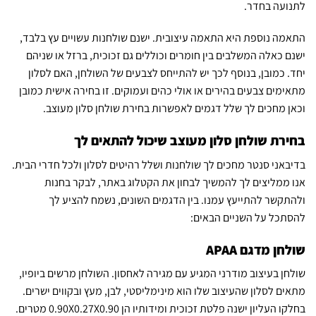
לתנועה בחדר.
התאמה נוספת היא התאמה עיצובית. ישנם שולחנות עשויים עץ בלבד,
ישנם כאלה המשלבים בין חומרים וכוללים גם זכוכית, ברזל או שניהם
יחד. כמובן, בנוסף לכך יש להתייחס לצבעים של השולחן, האם לסלון
מתאימים צבעים בהירים או אולי כהים ועמוקים. זו בחירה אישית כמובן
וכאן מחכים לך שלל דגמים לאפשרות בחירת שולחן סלון מעוצב.
בחירת שולחן סלון מעוצב שיכול להתאים לך
בדיבאני סנטר מחכים לך שולחנות ושלל רהיטים לסלון ולכל חדרי הבית.
אנו ממליצים לך להמשיך לבחון את הקטלוג באתר, לבקר בחנות
ולהתקשר להתייעץ עמנו. בין הדגמים השונים, נשמח להציע לך
להסתכל על השניים הבאים:
שולחן מדגם APAA
שולחן בעיצוב מודרני המגיע עם מגירה לאחסון. השולחן מרשים ביופיו,
מתאים לסלון שהעיצוב שלו הוא מינימליסטי, לבן, מעץ ובקווים ישרים.
בחלקו העליון ישנה פלטת זכוכית ומידותיו הן 0.90X0.27X0.90 מטרים.