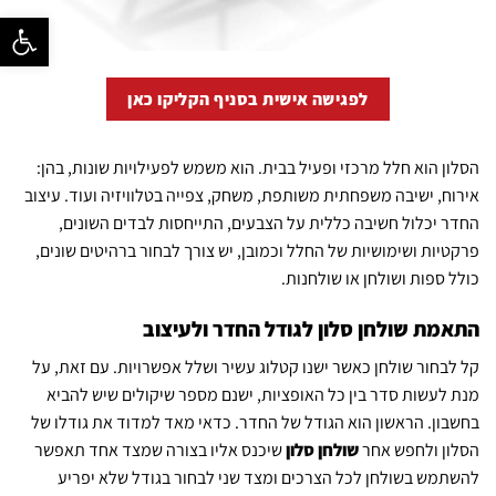
פתח סרגל נ
לפגישה אישית בסניף הקליקו כאן
הסלון הוא חלל מרכזי ופעיל בבית. הוא משמש לפעילויות שונות, בהן:
אירוח, ישיבה משפחתית משותפת, משחק, צפייה בטלוויזיה ועוד. עיצוב
החדר יכלול חשיבה כללית על הצבעים, התייחסות לבדים השונים,
פרקטיות ושימושיות של החלל וכמובן, יש צורך לבחור ברהיטים שונים,
כולל ספות ושולחן או שולחנות.
התאמת שולחן סלון לגודל החדר ולעיצוב
קל לבחור שולחן כאשר ישנו קטלוג עשיר ושלל אפשרויות. עם זאת, על
מנת לעשות סדר בין כל האופציות, ישנם מספר שיקולים שיש להביא
בחשבון. הראשון הוא הגודל של החדר. כדאי מאד למדוד את גודלו של
הסלון ולחפש אחר
שולחן סלון
שיכנס אליו בצורה שמצד אחד תאפשר
להשתמש בשולחן לכל הצרכים ומצד שני לבחור בגודל שלא יפריע