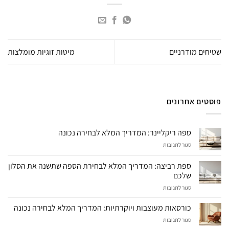
שטיחים מודרניים
מיטות זוגיות מומלצות
פוסטים אחרונים
ספה ריקליינר: המדריך המלא לבחירה נכונה
על
סגור לתגובות
ספה
ריקליינר:
ספת רביצה: המדריך המלא לבחירת הספה שתשנה את הסלון
המדריך
שלכם
המלא
על
סגור לתגובות
לבחירה
ספת
נכונה
רביצה:
כורסאות מעוצבות ויוקרתיות: המדריך המלא לבחירה נכונה
המדריך
על
סגור לתגובות
המלא
כורסאות