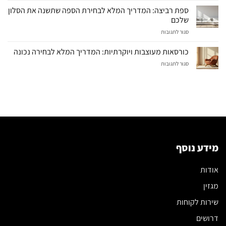
ריקליינר:
ספת רביצה: המדריך המלא לבחירת הספה שתשנה את הסלון
המדריך
שלכם
המלא
על
סגור לתגובות
לבחירה
ספת
נכונה
רביצה:
כורסאות מעוצבות ויוקרתיות: המדריך המלא לבחירה נכונה
המדריך
על
סגור לתגובות
המלא
כורסאות
לבחירת
מעוצבות
הספה
ויוקרתיות:
שתשנה
המדריך
את
המלא
הסלון
לבחירה
שלכם
נכונה
מידע נוסף
אודות
מגזין
שירות לקוחות
דרושים