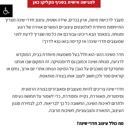
לפגישה אישית בסניף הקליקו כאן
פתח סרגל נ
מעבר לרכישת מיטה, ארון בגדים, שידה ושטיח, עיצוב חדרי שינה מצריך
התייחסות מיוחדת לאלמנטים עיצוביים המשרים אווירה של רוגע
ומנוחה. במאמר הבא ריכזנו עבורכם את כל מה שצריך לדעת לפני
שמעצבים חדרי שינה! אז קדימה בואו נצא לדרך!
חדר השינה הזוגי הוא חלל בעל משמעות מיוחדת בבית, המוקדש
לרגיעה, מנוחה ושינה וכמובן גם לרומנטיקה. זה המקום שבו אנחנו
מתפרקדים (שוכבים על הגב) על המיטה הנוחה אחרי יום ארוך, נחים או
קוראים ספר ולכן חשוב לעצב אותו בצורה מותאמת.
חדרי שינה צריכים להיות מעוצבים ומאובזרים בצורה הרמונית
וסימטרית, מאווררת, נקייה ומסודרת, כדי לשמור על תחושה נעימה
ולתרום לאיכות השינה, החשובה כל כך לבריאות. לכן, לבחירת סגנון
העיצוב, התאורה והצבעוניות, חשיבות מרובה.
מה כולל עיצוב חדרי שינה?