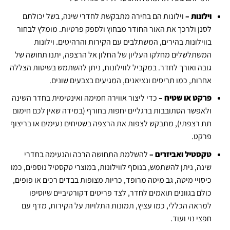
וילונות –
וילונות הם בחירה מתבקשת לחדרי שינה, בשל יכולתם
לסנן ולרכך את האור החודר מבחוץ ולספק פרטיות. מומלץ לבחור
בווילונות בהירים, המשתלבים עם הקירות והרהיטים. וילונות
המשתלשלים מחלקו העליון של החלון אל הרצפה, יתנו תחושה של
גובה ואורך לחדר. במקביל לווילונות, ניתן להשתמש בשיטות הצללה
אחרות, כמו תריסים ונציאנים, המגיעים בצבעים שונים.
פרקט או שטיח –
כדי ליצור אווירה חמימה ואינטימית בחדר השינה
ולאפשר הסתובבות ברגליים יחפות בחורף (במידה שאין לכם חימום
תת רצפתי), מתבקש לצפות את הרצפה בשטיחים נעימים או בריצוף
פרקט.
טקסטיל ואביזרים –
להשלמת התחושה הרכה והנעימה בחדרי
שינה, ניתן להשתמש, בנוסף לווילונות, במוצרי טקסטיל נוספים, כמו
כיסויי מיטה, גב מיטה מרופד, כריות מצופות בבדים רכים או פופים,
כולם בגוונים תואמים לחדר, לצד פריטים דקורטיביים שיוסיפו
למראה הכללי, כמו עציץ, תמונות התלויות על הקירות, מדף עם
חפצי נוי ועוד.