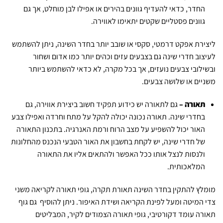
החדר, כדאי להעדיף גוונים בהירים או אפילו לבן מוחלט, אך גם
גוונים פסטליים שקטים יתאימו לאווירה.
ליצירת אפקט דרמטי, סקסי או שובב יותר בחדר השינה, ניתן להשתמש
לעיצוב חדרי שינה גם בצבעים עזים וכהים יותר כמו אדום ושחור
ובשילובי צבעים נועזים, אך בכל מקרה, לא כדאי להשתמש ביותר
משניים או שלושה צבעים.
תאורה –
גם לתאורה יש כידוע תפקיד חשוב ביצירת אווירה, גם
בחדרי שינה. תאורה נכונה יכולה להקל על מתח וחרדה ואפילו צבע
האור יכול להשפיע על מצב הרוח ורמת האנרגיה. בתכנון התאורה
של חדרי שינה, יש לקחת בחשבון את האור הטבעי הנכנס מהחלונות
ולנסות לנצל אותו ככל האפשר ולהתאים אליו את התאורה
המלאכותית.
מומלץ להתקין בחדר השינה תאורת תקרה, גופי תאורה לקריאה משני
צדי המיטה ומעל לפינת הקריאה ושידת האיפור. ניתן להוסיף גם גוף
תאורה עומד דקורטיבי, גופי תאורה הצמודים לקיר, המבליטים