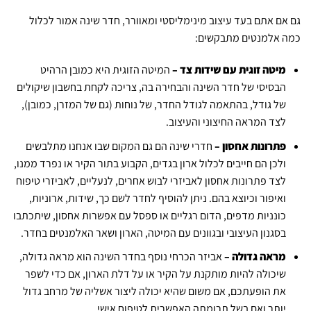
גם אם אתם בעד עיצוב מינימליסטי ומאוורר, חדר שינה אמור לכלול
כמה אלמנטים מתבקשים:
מיטה זוגית עם שידות צד –
המיטה הזוגית היא כמובן הרהיט
הבסיסי של חדר השינה והבחירה בה, צריכה לקחת בחשבון שיקולים
של גודל, בהתאמה לגודל החדר, של נוחות (גם של המזרן, כמובן),
לצד המראה החיצוני והעיצוב.
פתרונות אחסון –
חדרי שינה הם גם המקום שבו אנחנו מתלבשים
ולכן הם חייבים לכלול ארון בגדים, הקבוע בתור הקיר או נפרד ממנו,
לצד פתרונות אחסון לאביזרי לבוש אחרים, לנעליים, לאביזרי טיפוח
ואיפור וכיוצא בהם. ניתן להוסיף לחדר לשם כך, שידות, ארוניות,
כונניות מדפים, הדום רגליים או ספסל עם אפשרות אחסון, שיתכתבו
בסגנון העיצובי ובגוונים עם המיטה, הארון ושאר האלמנטים בחדר.
מראה גדולה –
אביזר הכרחי נוסף בחדר השינה הוא מראה גדולה,
שיכולה להיות מותקנת על הקיר או על דלת הארון, אם כדי לשפר
את הופעתכם, אם משום שהיא יכולה ליצור אשליה של מרחב גדול
יותר ואם בשל תרומתה האפשרית לטיפוח אישי.