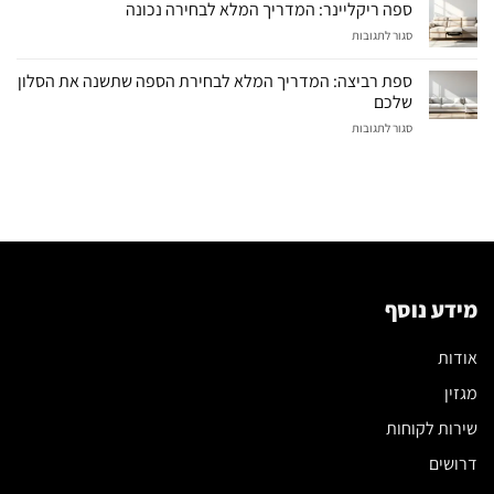
ריקליינר
ספה ריקליינר: המדריך המלא לבחירה נכונה
חשמלי:
על
סגור לתגובות
המדריך
ספה
המלא
ריקליינר:
לבחירת
ספת רביצה: המדריך המלא לבחירת הספה שתשנה את הסלון
המדריך
מערכת
שלכם
המלא
הישיבה
על
סגור לתגובות
לבחירה
הנכונה
ספת
נכונה
רביצה:
המדריך
המלא
לבחירת
הספה
שתשנה
את
הסלון
מידע נוסף
שלכם
אודות
מגזין
שירות לקוחות
דרושים