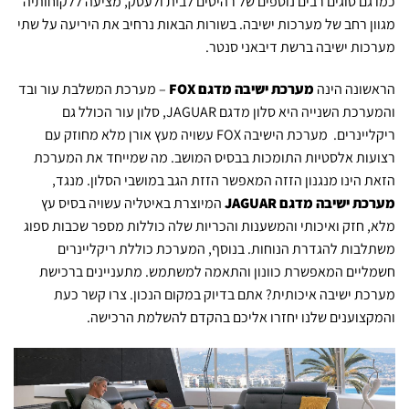
כמו גם סוגים רבים נוספים של רהיטים לבית ולעסק, מציעה ללקוחותיה
מגוון רחב של מערכות ישיבה. בשורות הבאות נרחיב את היריעה על שתי
מערכות ישיבה ברשת דיבאני סנטר.
הראשונה הינה
מערכת ישיבה מדגם FOX
– מערכת המשלבת עור ובד
והמערכת השנייה היא סלון מדגם JAGUAR, סלון עור הכולל גם
ריקליינרים. מערכת הישיבה FOX עשויה מעץ אורן מלא מחוזק עם
רצועות אלסטיות התומכות בבסיס המושב. מה שמייחד את המערכת
הזאת הינו מנגנון הזזה המאפשר הזזת הגב במושבי הסלון. מנגד,
מערכת ישיבה מדגם JAGUAR
המיוצרת באיטליה עשויה בסיס עץ
מלא, חזק ואיכותי והמשענות והכריות שלה כוללות מספר שכבות ספוג
משתלבות להגדרת הנוחות. בנוסף, המערכת כוללת ריקליינרים
חשמליים המאפשרת כוונון והתאמה למשתמש. מתעניינים ברכישת
מערכת ישיבה איכותית? אתם בדיוק במקום הנכון. צרו קשר כעת
והמקצוענים שלנו יחזרו אליכם בהקדם להשלמת הרכישה.