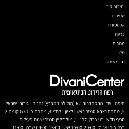
יחידות קיר
שטיחים
אקססוריז
כריות
מנורות
סלון
חדרי שינה
חיפה - שד' ההסתדרות 62 (מול לב המפרץ) נתניה - גיבורי ישראל
5, מתחם נצבא סנטר ראשון לציון - לח"י 4, מתחם G CITY קומה 2
סניף חדש- בני ברק- לח״י 1, מול דיזיין סנטר שעות פעילות
בסניפים: א'-ה': 10:00-20:00 שישי 09:00-15:00 שבת 11:00-