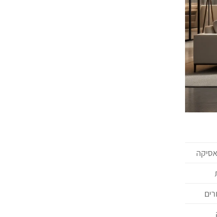
אסיקה
רים