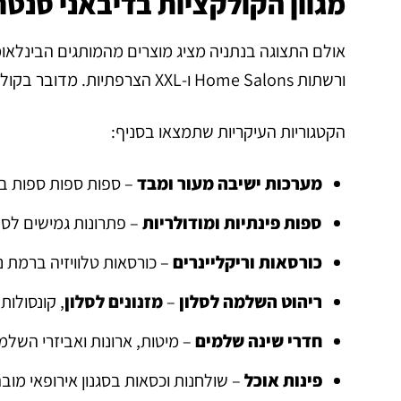
מגוון הקולקציות בדיבאני סנטר
ורשתות Home Salons ו-XXL הצרפתיות. מדובר בקולקציות שאינן זמינות בשום מקום אחר בישראל.
הקטגוריות העיקריות שתמצאו בסניף:
מערכות ישיבה מעור ומבד
– ספות ספות ספות בסג
ספות פינתיות ומודולריות
– פתרונות גמישים לסל
כורסאות וריקליינרים
– כורסאות טלוויזיה ברמת נ
ריהוט השלמה לסלון
–
מזנונים לסלון
, קונסולות
חדרי שינה שלמים
– מיטות, ארונות ואביזרי השלמ
פינות אוכל
– שולחנות וכסאות בסגנון אירופאי מוב