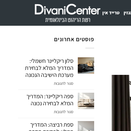
זין
טרייד אין
פוסטים אחרונים
סלון ריקליינר חשמלי:
המדריך המלא לבחירת
מערכת הישיבה הנכונה
על
סגור לתגובות
סלון
ספה ריקליינר: המדריך
ריקליינר
המלא לבחירה נכונה
חשמלי:
המדריך
על
סגור לתגובות
המלא
ספה
לבחירת
ספת רביצה: המדריך
ריקליינר:
מערכת
המדריך