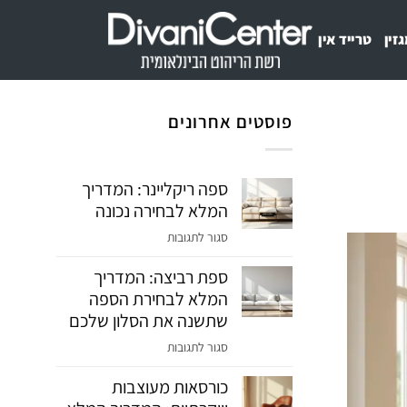
זין
טרייד אין
פוסטים אחרונים
ספה ריקליינר: המדריך
המלא לבחירה נכונה
על
סגור לתגובות
ספה
ספת רביצה: המדריך
ריקליינר:
המלא לבחירת הספה
המדריך
המלא
שתשנה את הסלון שלכם
לבחירה
על
סגור לתגובות
נכונה
ספת
כורסאות מעוצבות
רביצה:
המדריך