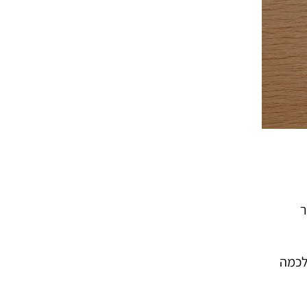
תאימה לסלונים מ-25 מ”ר
לכמה