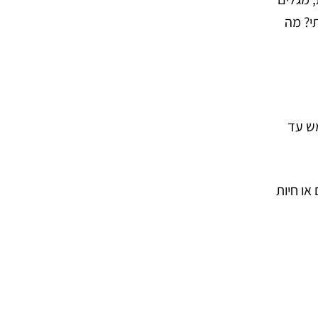
י? מה
מוצע, לעומת כחמש עד
או חיות