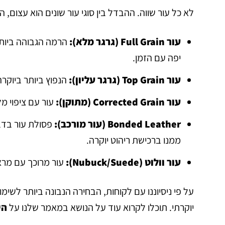
לא כל עור שווה. ההבדל בין סוגי עור שונים הוא עצום, 
עור Full Grain (גרגר מלא):
הרמה הגבוהה ביותר
יפה עם הזמן.
עור Top Grain (גרגר עליון):
הנפוץ ביותר ביוקרה.
עור Corrected Grain (מתוקן):
עור עם ציפוי מל
Bonded Leather (עור מורכב):
פסולת עור בדבק
ממנו ברכישת ריהוט יוקרה.
עור וולוט (Nubuck/Suede):
עור מרוכך עם מרא
יוקרתי. תוכלו לקרוא עוד על הנושא במאמר שלנו על
הי