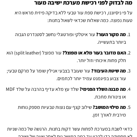
מה לבדוק לפני רכישת מערכת ישיבה מעור
על פי ניסיוננו, רכישת ספת עור טבעי ללא בדיקה פיזית מראש היא
טעות נפוצה. כמה שאלות שכדאי לשאול בחנות:
מה מקור העור?
עור איטלקי ופורטוגלי נחשב לסטנדרט הגבוה
ביותר בתעשייה.
האם מדובר בעור מלא או מפוצל?
עור מפוצל (split leather) הוא
חלק פחות איכותי וזול יותר.
מה שיטת העיבוד?
עור שעובד בצבעי אנילין שומר על מרקם טבעי;
עור צבוע בפיגמנט עמיד יותר לכתמים.
מה מבנה השלד הפנימי?
שלד עץ מלא עדיף בהרבה על שלד MDF
או צינורות מתכת.
מה מילוי המושב?
שילוב קצף עם נוצות טבעיות מספק נוחות
מירבית לאורך זמן.
כדאי לשבת במערכת לפחות עשר דקות בחנות. הרגשה של כמה שניות
לא מספיקה כדי להבין עד כמה המושב נוח לאחר שעה של ישיבה