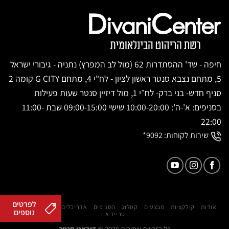
חיפה - שד' ההסתדרות 62 (מול לב המפרץ) נתניה - גיבורי ישראל
5, מתחם נצבא סנטר ראשון לציון - לח"י 4, מתחם G CITY קומה 2
סניף חדש- בני ברק- לח״י 1, מול דיזיין סנטר שעות פעילות
בסניפים: א'-ה': 10:00-20:00 שישי 09:00-15:00 שבת 11:00-
22:00
שירות לקוחות:
9092*
לפרטים
אודות
קולקציות
מבצעים
קטלוג
הסניפים
אדריכלים ומעצבים
המגזין
נוספים
טרייד אין
כל הזכויות שמורות 2026 ©
דיבאני סנטר