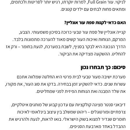
לניקוי. עור Full Grain, למרות יוקרתו, רגיש יותר לסריטות ולכתמים,
ומתאים פחות לבתים עם ילדים קטנים.
האם כדאי לקנות ספת עור אונליין?
קנייה אונליין של ספת עור טבעי כרוכה בסיכון משמעותי. הצבע,
המרקם, הנוחות ואיכות העור קשים מאוד להערכה מתמונות בלבד.
הדרך הנכונה היא לבקר בסניף, לשבת במערכת, לגעת בחומר – ורק אז
להחליט. ההשקעה מצדיקה את הביקור.
סיכום: כך תבחרו נכון
מערכת ישיבה מעור טבעי לבית פרטי היא החלטה שמלווה אתכם
עשרות שנים. כדאי להשקיע זמן בבחירה. בדקו את סוג העור, את מקורו,
את שלד המבנה ואת הנוחות הפיזית לפני שמחליטים.
דיבאני סנטר מציגה קולקציות עם עדכון קבוע של מותגים איטלקיים,
צרפתיים ופורטוגלים – ריהוט שמשלב בין עיצוב בינלאומי לאיכות
חומרים שנדיר למצוא בשוק הישראלי. בואו לראות, לגעת ולהרגיש את
ההבדל באחד מארבעת הסניפים.