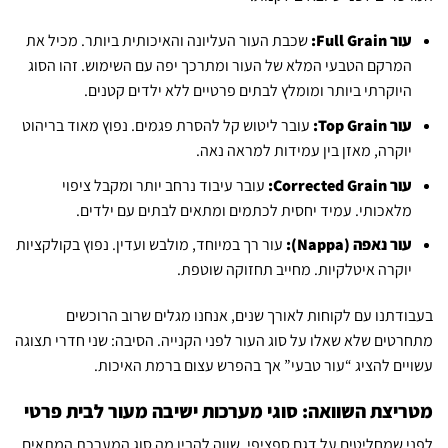
עור Full Grain:
שכבת העור העליונה והאיכותית ביותר. מכיל את
המרקם הטבעי המלא של העור ומתרכך יפה עם השימוש. זהו הסוג
היוקרתי ביותר ומומלץ לבתים פרטיים ללא ילדים קטנים.
עור Top Grain:
עובר ליטוש קל להסרת פגמים. נפוץ מאוד בריהוט
יוקרה, מאזן בין עמידות למראה נאה.
עור Corrected Grain:
עובר עיבוד נרחב יותר ומקבל ציפוי
מלאכותי. עמיד יחסית לכתמים ומתאים לבתים עם ילדים.
עור נאפה (Nappa):
עור רך במיוחד, מולבש ועדין. נפוץ בקולקציות
יוקרה איטלקיות. מחייב תחזוקה שוטפת.
בעבודתנו עם לקוחות לאורך שנים, אנחנו מגלים שרוב הרוכשים
מתחרטים שלא שאלו על סוג העור לפני הקנייה. הסיבה: שני חדרי תצוגה
עשויים להציג “עור טבעי” אך בהפרש עצום ברמת האיכות.
מטריצת השוואה: סוגי מערכות ישיבה מעור לבית פרטי
לפני שמחליטים על דגם ספציפי, שווה להבין מה סוג המערכת המתאים