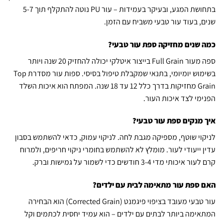
בתחושת המגע, ובעיקר בעמידות – עור PU נוטה להתקלף תוך 5-7
שנים, בעוד עור טבעי משביח עם הזמן.
כמה שנים מחזיקה ספת עור טבעי?
ספה מעור Full Grain בייצור איטלקי יכולה להחזיק 20 שנה ויותר
בשימוש יומיומי, בתנאי שמקבלת טיפול בסיסי. ספות עור מסדרת Top
Grain מחזיקות בדרך כלל 12 עד 18 שנה. המפתח הוא איכות השלד
הפנימי לצד איכות העור.
איך מנקים ספת עור טבעי?
לניקוי שוטף, מספיקה מגבת לחה. לניקוי עמוק, כדאי להשתמש בסבון
עדין ייעודי לעור. מומלץ לא להשתמש בחומרי ניקוי חריפים, ולמרוח
קרם לעור איכותי מדי 3-4 חודשים כדי לשמור על גמישות וברק.
האם ספת עור מתאימה לבית עם ילדים?
עור טבעי מעובד בציפוי פיגמנט (Corrected Grain) הוא הבחירה
המתאימה ביותר לבתים עם ילדים – הוא עמיד יחסית לכתמים וקל