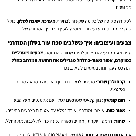
ממושכת.
לסקירה מקיפה של כל מה שקשור לבחירת
מערכת ישיבה לסלון
, כולל
שיקולי מידות, צבע ועיצוב – מומלץ לעיין במדריך המפורט שלנו.
צבעים ועיצובים: איך משלבים ספת עור בסלון המודרני
ספה מעור טבעי לא חייבת להיות שחורה או חומה.
צבעים ניוטרליים
כמו קרם, אפור ואפור-כחלחל מגדילים את תחושת המרחב בחלל
.
הנה כמה עקרונות בסיסיים לשילוב נכון:
קרם ולבן שבור:
מתאים לסלונים בגוון בהיר, יוצר מראה מרווח
ואלגנטי.
חום קוניאק:
גוון קלאסי שמתאים לסלון עם אלמנטים מעץ טבעי.
אפור כהה:
עיצובי ומודרני, עובד נפלא עם שטיחים בצבעים בהירים.
שחור:
דרמטי ויוקרתי, מחייב תאורה נכונה כדי לא לכבות את החלל.
את ה
מערכת ישיבה מעור 182
של KELVIN GIORMANI, לדוגמה, ניתן