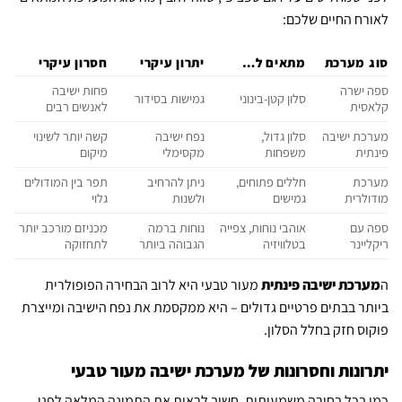
לאורח החיים שלכם:
סוג מערכת
מתאים ל…
יתרון עיקרי
חסרון עיקרי
ספה ישרה
פחות ישיבה
סלון קטן-בינוני
גמישות בסידור
קלאסית
לאנשים רבים
מערכת ישיבה
סלון גדול,
נפח ישיבה
קשה יותר לשינוי
פינתית
משפחות
מקסימלי
מיקום
מערכת
חללים פתוחים,
ניתן להרחיב
תפר בין המודולים
מודולרית
גמישים
ולשנות
גלוי
ספה עם
אוהבי נוחות, צפייה
נוחות ברמה
מכניזם מורכב יותר
ריקליינר
בטלוויזיה
הגבוהה ביותר
לתחזוקה
ה
מערכת ישיבה פינתית
מעור טבעי היא לרוב הבחירה הפופולרית
ביותר בבתים פרטיים גדולים – היא ממקסמת את נפח הישיבה ומייצרת
פוקוס חזק בחלל הסלון.
יתרונות וחסרונות של מערכת ישיבה מעור טבעי
כמו בכל בחירה משמעותית, חשוב לראות את התמונה המלאה לפני