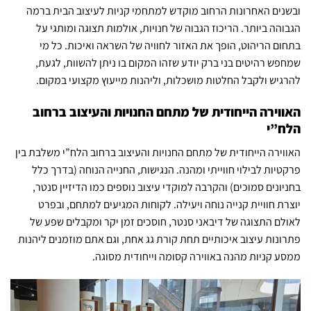
ובשנים האחרונות הרחוב מוקדש למתחמי קניות לעיצוב הבית ברמה
הגבוהה ביותר. הריכוז הגבוה של חנויות, אולמות תצוגה ומותגי על
בתחום הריהוט, הופך את האזור לחוויה של השראה ואיכות. כל מי
שמחפש רהיטים בני ברק יודע שזהו המקום בו ניתן להשוות, לגעת,
להרגיש ולקבל החלטות מושכלות, וליהנות מייעוץ מקצועי במקום.
האווירה הייחודית של מתחם החנויות והעיצוב ברחוב
הלח”י
האווירה הייחודית של מתחם החנויות והעיצוב ברחוב הלח”י משלבת בין
פרקטיות לבילוי חווייתי ומהנה. הנגישות, החנייה הנוחה (בדרך כלל
בחניונים סמוכים) והקרבה למוקדי עיצוב נוספים כמו הדיזיין סנטר,
יוצרת חוויית קנייה נוחה ויעילה. לקוחות המגיעים למתחם, ובפרט
לאולם התצוגה של דיבאני סנטר, חוסכים זמן יקר ומקבלים שפע של
פתרונות עיצוב איכותיים תחת קורת גג אחת, וגם אתם מוזמנים ליהנות
ממסע קניות מהנה באווירה קסומה וייחודית מסוגה.