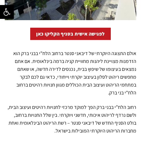
פתח סרגל נ
לפגישה אישית בסניף הקליקו כאן
אולם התצוגה היוקרתי של דיבאני סנטר ברחוב הלח”י בבני ברק הוא
הזדמנות מצויינת ליהנות מחוויית קניה ברמה בינלאומית. אם אתם
נמצאים בעיצומו של שיפוץ בבית, נכנסים לדירה חדשה, או שאתם
מחפשים ריהוט לסלון בעיצוב יוקרתי וייחודי, כדאי גם לכם לבקר
במתחמי הריהוט ועיצוב הבית הכוללים מגוון חנויות רהיטים ברחוב
הלח”י בני ברק.
רחוב הלח”י בבני ברק הפך למוקד מרכזי לחנויות רהיטים ועיצוב הבית,
ולשם נרדף לריהוט איכותי, חדשני ויוקרתי. בין שלל החנויות ברחוב,
בולט הסניף החדש של דיבאני סנטר – רשת הריהוט הבינלאומית ואחת
מחברות הריהוט היוקרתי המובילות בישראל.