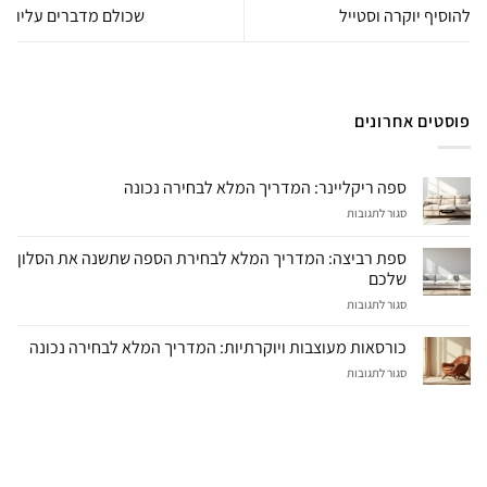
להוסיף יוקרה וסטייל
שכולם מדברים עליו
פוסטים אחרונים
ספה ריקליינר: המדריך המלא לבחירה נכונה
על
סגור לתגובות
ספה
ריקליינר:
ספת רביצה: המדריך המלא לבחירת הספה שתשנה את הסלון
המדריך
שלכם
המלא
על
סגור לתגובות
לבחירה
ספת
נכונה
רביצה:
כורסאות מעוצבות ויוקרתיות: המדריך המלא לבחירה נכונה
המדריך
על
סגור לתגובות
המלא
כורסאות
לבחירת
מעוצבות
הספה
ויוקרתיות:
שתשנה
המדריך
את
המלא
הסלון
לבחירה