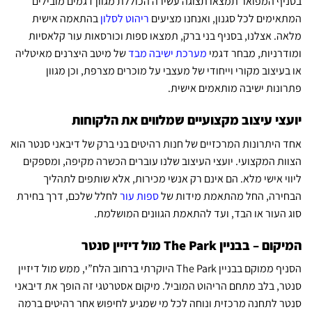
בסניף המפואר תמצאו תצוגה עשירה הכוללת מגוון דגמים מובילים
המתאימים לכל סגנון, ואנחנו מציעים
ריהוט לסלון
בהתאמה אישית
מלאה. אצלנו, בסניף בני ברק, תמצאו ספות וכורסאות עור קלאסיות
ומודרניות, מבחר דגמי
מערכת ישיבה מבד
של מיטב היצרנים מאיטליה
או בעיצוב מקורי וייחודי של מעצבי על מוכרים מצרפת, וכן מגוון
פתרונות ישיבה מותאמים אישית.
יועצי עיצוב מקצועיים שמלווים את הלקוחות
אחד היתרונות המרכזיים של חנות רהיטים בני ברק של דיבאני סנטר הוא
הצוות המקצועי. יועצי העיצוב שלנו עוברים הכשרה מקיפה, ומספקים
ליווי אישי מלא. הם אינם רק אנשי מכירות, אלא שותפים לתהליך
הבחירה, החל מהתאמת מידות
של
ספות עור
לחלל שלכם, דרך בחירת
סוג העור או הבד, ועד להתאמת הגוונים המושלמת.
המיקום – בבניין The Park מול דיזיין סנטר
הסניף ממוקם בבניין The Park היוקרתי ברחוב הלח”י, ממש מול דיזיין
סנטר, בלב מתחם הריהוט המוביל. מיקום אסטרטגי זה הופך את דיבאני
סנטר לתחנה מרכזית ונוחה לכל מי שמגיע לחיפוש אחר רהיטים ברמה