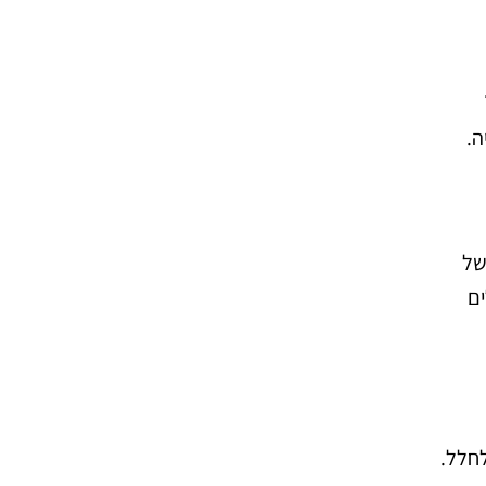
ה.
של
ים
לחלל.