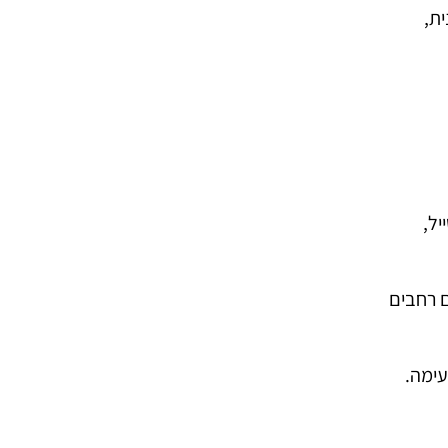
ת,
יל,
ם רחבים
עימה.