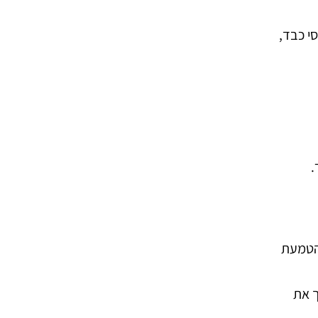
י כבד,
.
הם חלל להטמעת
ך את