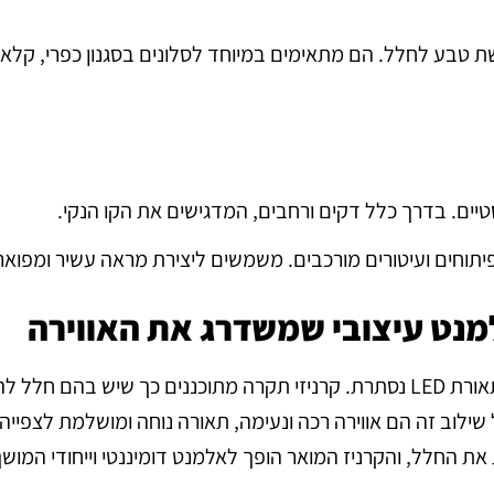
ת טבע לחלל. הם מתאימים במיוחד לסלונים בסגנון כפרי, קלאס
סטיים. בדרך כלל דקים ורחבים, המדגישים את הקו הנקי.
פיתוחים ועיטורים מורכבים. משמשים ליצירת מראה עשיר ומפואר
מנט עיצובי שמשדרג את האווירה
אחד הטרנדים הבולטים ביותר הוא שילוב קרניזים עם תאורת LED נסתרת. קרניזי תקרה מתוכננים כך שיש ב
שילוב זה הם אווירה רכה ונעימה, תאורה נוחה ומושלמת לצפייה
ת את החלל, והקרניז המואר הופך לאלמנט דומיננטי וייחודי המוש