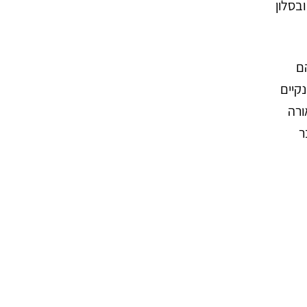
ובסלון
ם
נקיים
ורה
ר