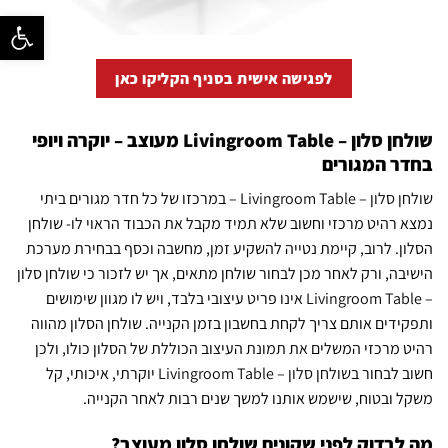
פתח סרגל נ
לפגישה אישית בסניף הקליקו כאן
שולחן סלון – Livingroom Table
מעוצב – יוקרה ויופי
בחדר המגורים
שולחן סלון – Livingroom Table
– במרכזו של כל חדר מגורים ביתי
נמצא רהיט מרכזי וחשוב שלא תמיד מקבל את הכבוד הראוי לו- שולחן
הסלון. לרוב, קיימת נטייה להשקיע זמן, מחשבה וכסף בבחירת מערכת
הישיבה, ורק לאחר מכן לבחור שולחן מתאים, אך יש לזכור כי שולחן סלון
–
Livingroom Table
אינו פריט עיצובי בלבד, ויש לו מגוון שימושים
ותפקידים אותם צריך לקחת בחשבון בזמן הקנייה. שולחן הסלון מהווה
רהיט מרכזי המשלים את תמונת העיצוב הכוללת של הסלון כולו, ולכן
חשוב לבחור ב
שולחן סלון – Livingroom Table
יוקרתי, איכותי, קל
משקל ובטוח, שישמש אותנו למשך שנים רבות לאחר הקנייה.
מה לבדוק לפני שקונים שולחן סלון מעוצב?