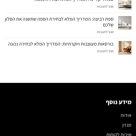
על
סגור לתגובות
ספה
ריקליינר:
ספת רביצה: המדריך המלא לבחירת הספה שתשנה את הסלון
המדריך
שלכם
המלא
על
סגור לתגובות
לבחירה
ספת
נכונה
רביצה:
כורסאות מעוצבות ויוקרתיות: המדריך המלא לבחירה נכונה
המדריך
על
סגור לתגובות
המלא
כורסאות
לבחירת
מעוצבות
הספה
ויוקרתיות:
שתשנה
המדריך
את
המלא
הסלון
לבחירה
שלכם
נכונה
מידע נוסף
אודות
מגזין
שירות לקוחות