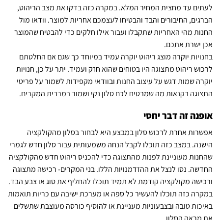
לעתים עד מחצית המחיר המלא. במקרה כזה בדקו את מצב הריהוט,
הברגים, החיבורים והבד והבטיחו לעצמכם אחריות למוצר. וודאו מול
החנות מהי האחריות שתקבלו ועבור אילו חלקים כדי להבטיח שהמוצר
אכן ישרת אתכם.
בחנויות יוקרה מוצג ריהוט יוקרה עמיד במיוחד כך שגם אם החלטתם
לרכוש ריהוט מתצוגה היו בטוחים שהוא חזק ועמיד. יתר על כן, חנויות
יוקרה שמות דגש על עיצוב החנות ובוודאי מקפידות לשמור על פריטי
התצוגה בקנאות מה שמבטיח לכם סלון נקי ושמור במרבית המקרים.
אופנה זה דבר יחסי
אפשרות אחרת לרכוש
סלון במבצע
היא לבחור בסלון מהקולקציה
הישנה. במצב כזה תוכלו לקבל הנחה משמעותית עבור סלון חדש לגמרי
שהחנות מעוניינת לפנות מהתצוגה כדי להכניס ריהוט חדש מהקולקציה
החדשה. נסו לנצל את ההזדמנויות הללו. בני המקרים- רכישה מתצוגה
ורכישה מקולקציה קודמת לא תמיד תוכלו להחליף את סוג או צבע הבד.
במקרה כזה תוכלו להעשיר כל ספה או מערכת ישיבה עם כריות תואמות
באיכות טובה ובצבעוניות מעניינת או להוסיף כורסה מעוצבת שתשלים
את מראה הסלון.