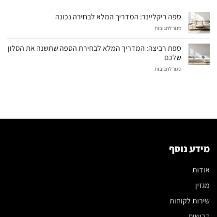
סלון
ריקליינר
ספה ריקליינר: המדריך המלא לבחירה נכונה
חשמלי:
על
סגור לתגובות
המדריך
ספה
המלא
ריקליינר:
לבחירת
ספת רביצה: המדריך המלא לבחירת הספה שתשנה את הסלון
המדריך
מערכת
שלכם
המלא
הישיבה
על
סגור לתגובות
לבחירה
הנכונה
ספת
נכונה
רביצה:
המדריך
המלא
לבחירת
הספה
שתשנה
את
הסלון
מידע נוסף
שלכם
אודות
מגזין
שירות לקוחות
דרושים