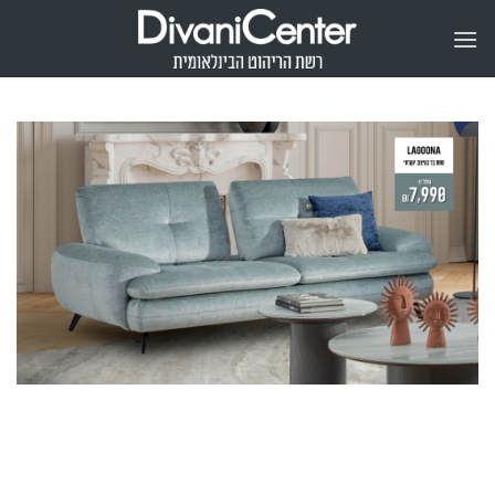
Ski
t
conten