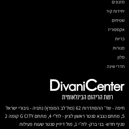
מזנונים
יחידות קיר
שטיחים
אקססוריז
כריות
מנורות
סלון
חדרי שינה
חיפה - שד' ההסתדרות 62 (מול לב המפרץ) נתניה - גיבורי ישראל
5, מתחם נצבא סנטר ראשון לציון - לח"י 4, מתחם G CITY קומה 2
סניף חדש- בני ברק- לח״י 1, מול דיזיין סנטר שעות פעילות