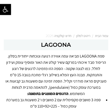
פתח סרגל נ
/
/
עמוד הבית
ריהוט לסלון
חדש: קולקציה 2026
LAGOONA
ספת LAGOONA מביאה עמה אווירה רגועה ונוכחות ייחודית בסלון.
הריפוד מבד איכותי במרקם עשיר קולט את האור ומוסיף עומק ועידון
לחלל. כמו לגונה שקטה - הספה הזו מזמינה לרגעים של רוגע
והתנתקות. מבנה העץ המלא בשילוב רגלי מתכת בגובה 15 ס"מ
מעניקים מראה מודרני וקליל. הספה זמינה עם משענות גב קבועות או
במערכת עומק כפול (pendulaire), להתאמה מרבית לנוחות
המשתמש.
הדגמים המוצגים בתמונה:
ספה 3 מושבים מקסימלית עם 2 מושבים ו־2 משענות גב במערכת
עומק כפול – 225×92×110 ס"מ