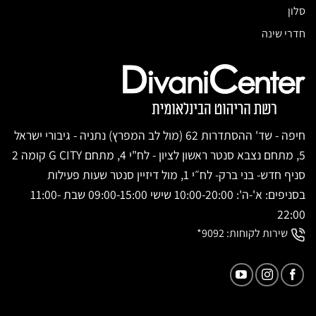
סלון
חדרי שינה
חיפה - שד' ההסתדרות 62 (מול לב המפרץ) נתניה - גיבורי ישראל
5, מתחם נצבא סנטר ראשון לציון - לח"י 4, מתחם G CITY קומה 2
סניף חדש- בני ברק- לח״י 1, מול דיזיין סנטר שעות פעילות
בסניפים: א'-ה': 10:00-20:00 שישי 09:00-15:00 שבת 11:00-
22:00
שירות לקוחות:
9092*