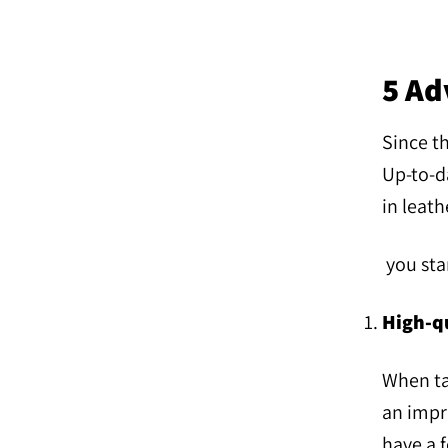
5 Ad
Since t
Up-to-da
in leath
you stan
High-q
When ta
an impre
have a f