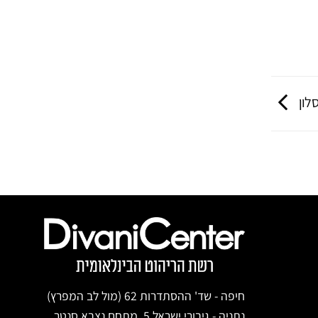
סלון
חיפה - שד' ההסתדרות 62 (מול לב המפרץ)
נתניה - גיבורי ישראל 5, מתחם נצבא סנטר