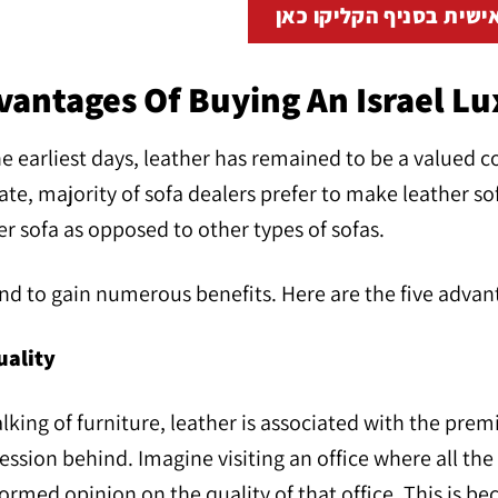
ישית בסניף הקליקו כאן
vantages Of Buying An Israel Lu
he earliest days, leather has remained to be a valued 
te, majority of sofa dealers prefer to make leather so
er sofa as opposed to other types of sofas.
d to gain numerous benefits. Here are the five advanta
uality
lking of furniture, leather is associated with the pre
ssion behind. Imagine visiting an office where all the 
ormed opinion on the quality of that office. This is be