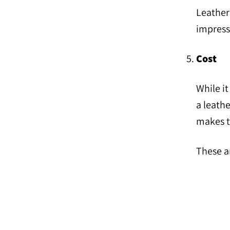
Leather 
impress
Cost
While it
a leathe
makes t
These ar