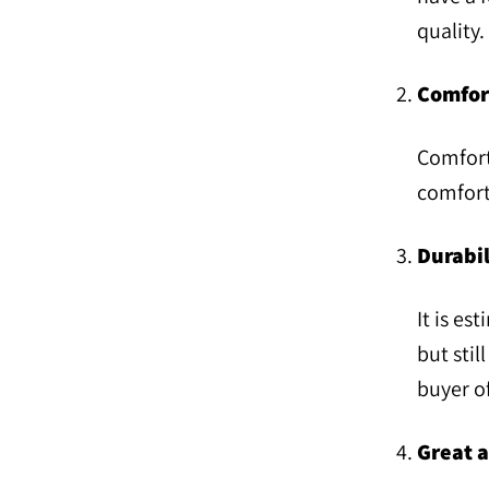
quality
Comfor
Comfort
comfort
Durabil
It is es
but stil
buyer of
Great 