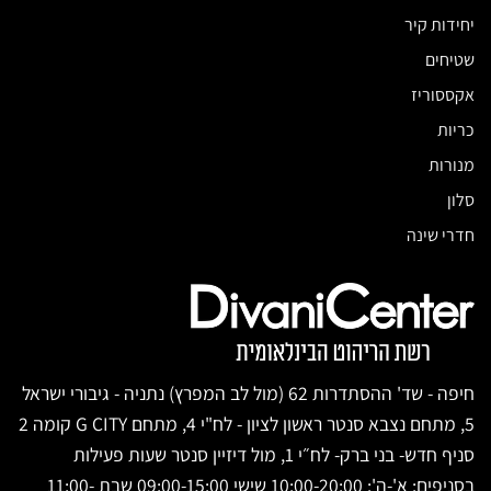
יחידות קיר
שטיחים
אקססוריז
כריות
מנורות
סלון
חדרי שינה
חיפה - שד' ההסתדרות 62 (מול לב המפרץ) נתניה - גיבורי ישראל
5, מתחם נצבא סנטר ראשון לציון - לח"י 4, מתחם G CITY קומה 2
סניף חדש- בני ברק- לח״י 1, מול דיזיין סנטר שעות פעילות
בסניפים: א'-ה': 10:00-20:00 שישי 09:00-15:00 שבת 11:00-