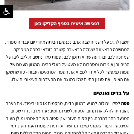
פתח סרגל נ
לפגישה אישית בסניף הקליקו כאן
חשבו לרגע על השנייה שבה אתם נכנסים הביתה אחרי יום עבודה מפרך.
המחשבה הראשונה שעולה בראשכם קשורה בוודאי בספה המפנקת
שמחכה לכם וברגיעה שהיא תזמן לכם. ספות סלון נחשבות ללב ליבו של
הבית והן אומרות ומספרות לא מעט על בעלי הבית. המגוון העצום של
ספות מאפשר לכל אחד למצוא את הספה המתאימה עבורו- כזו שתשקף
את האופי ואת סגנון החיים שלו כמו גם את ההעדפות העיצוריות שלו.
על בדים ואנשים
ספה
לסלון יכולות להגיע במגוון בדים, מרקמים או סוגי ריפוד. אם בעבר
נהוג היה לחלק את תחום הספות לשני תחומים: עור או בד, הרי שכיום
המנעד רחב בהרבה. בין ספות העור ישנן ספות העור האמתי ומולן העור
הסינטטי. העור האמתי מייצר תחושה יוקרתית לעומת העור הסינתטי
שהוא זול בהרבה ונחשב קל לתחזוקה. מנגד, ספות הבד כוללות טווח